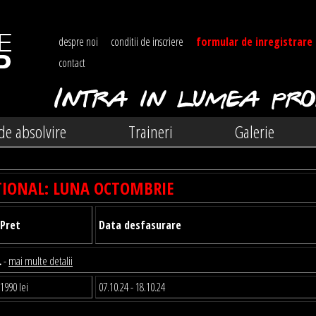
despre noi
conditii de inscriere
formular de inregistrare
contact
 de absolvire
Traineri
Galerie
IONAL: LUNA OCTOMBRIE
Pret
Data desfasurare
L
-
mai multe detalii
1990 lei
07.10.24 - 18.10.24